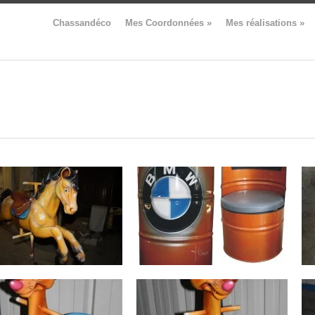
Chassandéco
Mes Coordonnées
»
Mes réalisations
»