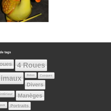
de tags
oues
4 Roues
Bidon
Casques
imaux
Divers
intérieur
Manèges
aux
Portraits