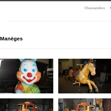
Chassandéco
Manèges