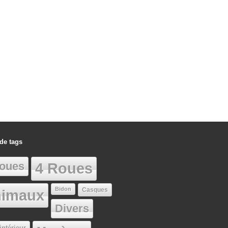
de tags
oues
4 Roues
Bidon
Casques
imaux
Divers
intérieur