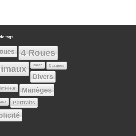
de tags
oues
4 Roues
Bidon
Casques
imaux
Divers
intérieur
Manèges
aux
Portraits
licité