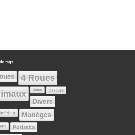
de tags
oues
4 Roues
Bidon
Casques
imaux
Divers
intérieur
Manèges
aux
Portraits