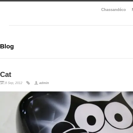
Chassandéco
Blog
Cat
8 Sep, 2012
admin