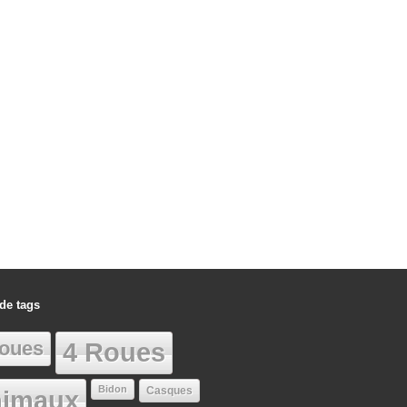
de tags
oues
4 Roues
Bidon
Casques
imaux